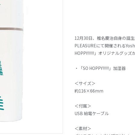
12月30日、椎名慶治自身の誕生日に
PLEASUREにて開催されるYoshiharu
HOPPY!!!!!」オリジナルグッ
・「SO HOPPY!!!!!」加湿器
＜サイズ＞
約116×66mm
＜付属＞
USB 給電ケーブル
＜素材＞