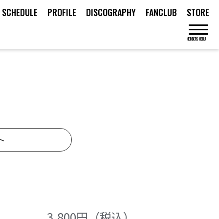
SCHEDULE
PROFILE
DISCOGRAPHY
FANCLUB
STORE
MEMBERS MENU
ト
3,800
円（税込）