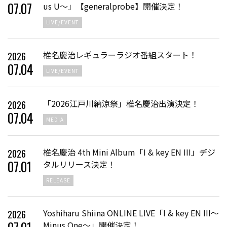
07
.
07
us U～」【generalprobe】開催決定！
LIVE/EVENT
椎名慶治レギュラーラジオ番組スタート！
2026
07
.
04
LIVE/EVENT
「2026江戸川納涼祭」椎名慶治出演決定！
2026
07
.
04
MEDIA
椎名慶治 4th Mini Album「I & key EN III」デジ
2026
07
.
01
タルリリース決定！
RELEASE
Yoshiharu Shiina ONLINE LIVE「I & key EN III〜
2026
Minus One〜」開催決定！