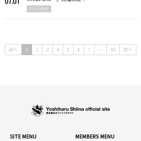
07
.
01
LIVE/EVENT
(current)
前へ
1
2
3
4
5
6
7
…
43
次へ
SITE MENU
MEMBERS MENU