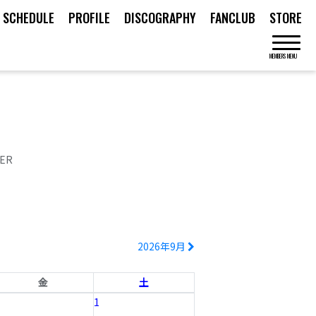
SCHEDULE
PROFILE
DISCOGRAPHY
FANCLUB
STORE
MEMBERS MENU
ER
2026年9月
金
土
1