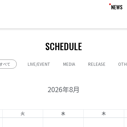
NEWS
SCHEDULE
すべて
LIVE/EVENT
MEDIA
RELEASE
OTH
2026年8月
火
水
木