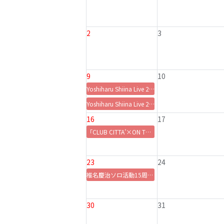
2
3
9
10
Yoshiharu Shiina Live 2026「BACK 2 BACK 〜antholgy〜 "2010 - 2026"」
Yoshiharu Shiina Live 2026「BACK 2 BACK 〜antholgy〜 "2010 - 2026"」アフタートーク
16
17
「CLUB CITTA’×ON THE EDGE」
23
24
椎名慶治ソロ活動15周年記念『音楽処』限定イベント
30
31