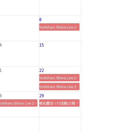
8
Yoshiharu Shiina Live 2026「BACK 2 BACK 〜antholgy〜 "2010 - 2026"」
4
15
1
22
Yoshiharu Shiina Live 2026「BACK 2 BACK 〜antholgy〜 "2010 - 2026"」
Yoshiharu Shiina Live 2026「BACK 2 BACK 〜antholgy〜 "2010 - 2026"」打ち上げ
8
29
Yoshiharu Shiina Live 2026「Minus One II ～Plus U～」【generalprobe】
椎名慶治ソロ活動15周年記念『新星堂アスナル金山店』イベント