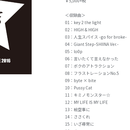
￥5,000+税
＜収録曲＞
01：key 2 the light
02：HIGH & HIGH
03：人生スパイス -go for broke-
04：Giant Step-SHIINA Ver.-
05：lo0p
06：言いたくて言えなかった
07：ボクのアトラクション
08：フラストレーションNo.5
09：byte × bite
10：Pussy Cat
11：キミノモンスター☆
12：MY LIFE IS MY LIFE
13：絵空事に
14：ささくれ
15：いざ尋常に