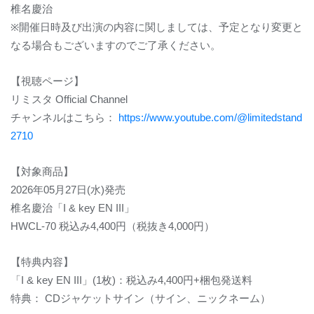
椎名慶治
※
開催日時及び出演の内容に関しましては、予定となり変更と
なる場合もございますのでご了承ください。
【視聴ページ】
リミスタ
Official Channel
チャンネルはこちら：
https://www.youtube.com/@limitedstand
2710
【対象商品】
2026
年
05
月
27
日
(
水
)
発売
椎名慶治「
I & key EN III
」
HWCL-70
税込み
4,400
円（税抜き
4,000
円）
【特典内容】
「
I & key EN III
」
(1
枚
)
：税込み
4,400
円
+
梱包発送料
特典：
CD
ジャケットサイン（サイン、ニックネーム）