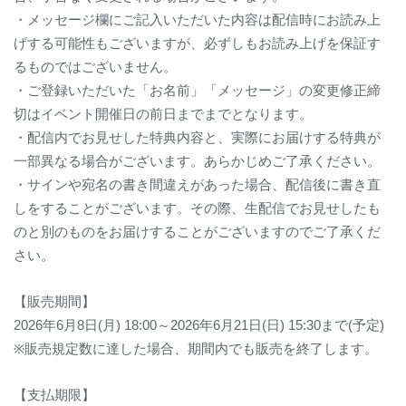
・メッセージ欄にご記入いただいた内容は配信時にお読み上
げする可能性もございますが、必ずしもお読み上げを保証す
るものではございません。
・ご登録いただいた「お名前」「メッセージ」の変更修正締
切はイベント開催日の前日までまでとなります。
・配信内でお見せした特典内容と、実際にお届けする特典が
一部異なる場合がございます。あらかじめご了承ください。
・サインや宛名の書き間違えがあった場合、配信後に書き直
しをすることがございます。その際、生配信でお見せしたも
のと別のものをお届けすることがございますのでご了承くだ
さい。
【販売期間】
2026
年
6
月
8
日
(
月
) 18:00
～
2026
年
6
月
21
日
(
日
) 15:30
まで
(
予定
)
※
販売規定数に達した場合、期間内でも販売を終了します。
【支払期限】