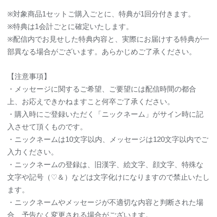
※
対象商品
1
セットご購入ごとに、特典が
1
回分付きます。
※
特典は
1
会計ごとに確定いたします。
※
配信内でお見せした特典内容と、実際にお届けする特典が一
部異なる場合がございます。あらかじめご了承ください。
【注意事項】
・メッセージに関するご希望、ご要望には配信時間の都合
上、お応えできかねますこと何卒ご了承ください。
・購入時にご登録いただく「ニックネーム」がサイン時に記
入させて頂くものです。
・ニックネームは
10
文字以内、メッセージは
120
文字以内でご
入力ください。
・ニックネームの登録は、旧漢字、絵文字、顔文字、特殊な
文字や記号（
♡
＆）などは文字化けになりますので禁止いたし
ます。
・ニックネームやメッセージが不適切な内容と判断された場
合、予告なく変更される場合がございます。