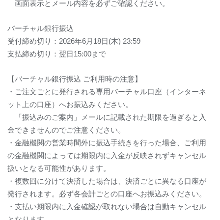
画面表示とメール内容を必ずご確認ください。
バーチャル銀行振込
受付締め切り：
2026
年
6
月
18
日
(
木
) 23:59
支払締め切り：翌日
15:00
まで
【バーチャル銀行振込 ご利用時の注意】
・ご注文ごとに発行される専用バーチャル口座（インターネ
ット上の口座）へお振込みください。
「振込みのご案内」メールに記載された期限を過ぎると入
金できませんのでご注意ください。
・金融機関の営業時間外に振込手続きを行った場合、ご利用
の金融機関によっては期限内に入金が反映されずキャンセル
扱いとなる可能性があります。
・複数回に分けて決済した場合は、決済ごとに異なる口座が
発行されます。必ず各会計ごとの口座へお振込みください。
・支払い期限内に入金確認が取れない場合は自動キャンセル
となります。