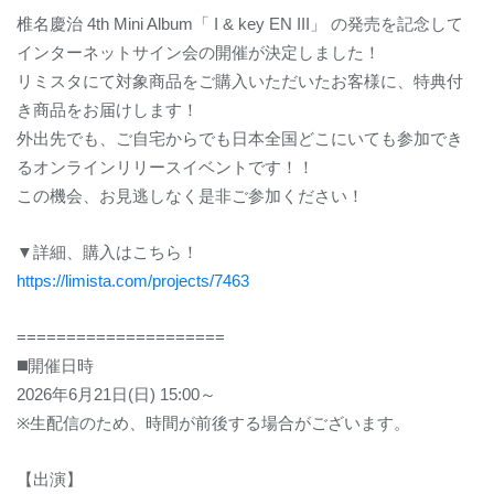
椎名慶治
4th Mini Album
「
I & key EN III
」 の発売を記念して
インターネットサイン会の開催が決定しました！
リミスタにて対象商品をご購入いただいたお客様に、特典付
き商品をお届けします！
外出先でも、ご自宅からでも日本全国どこにいても参加でき
るオンラインリリースイベントです！！
この機会、お見逃しなく是非ご参加ください！
▼
詳細、購入はこちら！
https://limista.com/projects/7463
=====================
◼️
開催日時
2026
年
6
月
21
日
(
日
) 15:00
～
※
生配信のため、時間が前後する場合がございます。
【出演】