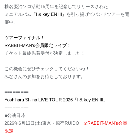
椎名慶治ソロ活動
15
周年を記念してリリースされた
ミニアルバム
「
I & key EN III
」
を引っ提げてバンドツアーを開
催中。
ツアーファイナル！
RABBIT-MAN's
会員限定ライブ！
チケット最終先着受付が決定しました！
この機会にぜひチェックしてくださいね！
みなさんの参加をお待ちしております。
=========
Yoshiharu Shiina LIVE TOUR 2026
「
I & key EN III
」
=========
■
公演日時
2026
年
6
月
13
日
(
土
)
東京・原宿
RUIDO
※RABBIT-MAN's
会員
限定