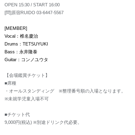
OPEN 15:30 / START 16:00
[
問
]
原宿
RUIDO 03-6447-5567
[MEMBER]
Vocal
：椎名慶治
Drums
：
TETSUYUKI
Bass
：永井
隆泰
Guitar
：コンノユウタ
【会場鑑賞チケット】
■
席種
・オールスタンディング
※
整理番号順の入場となります。
※
未就学児童入場不可
■
チケット代
9,000
円
(
税込
) ※
別途ドリンク代必要。