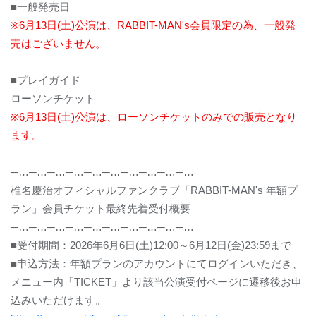
■
一般発売日
※6
月
13
日
(
土
)
公演は、
RABBIT-MAN's
会員限定の為、一般発
売はございません。
■
プレイガイド
ローソンチケット
※6
月
13
日
(
土
)
公演は、ローソンチケットのみでの販売となり
ます。
─…─…─…─…─…─…─…─…─…─…
椎名慶治オフィシャルファンクラブ「
RABBIT-MAN's
年額プ
ラン」会員チケット最終先着受付概要
─…─…─…─…─…─…─…─…─…─…
■
受付期間：
2026
年
6
月
6
日
(
土
)12:00
～
6
月
12
日
(
金
)23:59
まで
■
申込方法：年額プランのアカウントにてログインいただき、
メニュー内「
TICKET
」より該当公演受付ページに遷移後お申
込みいただけます。