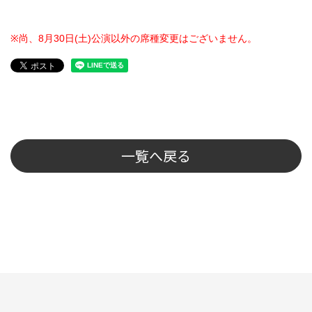
※
尚、
8
月
30
日
(
土
)
公演以外の席種変更はございません。
一覧へ戻る