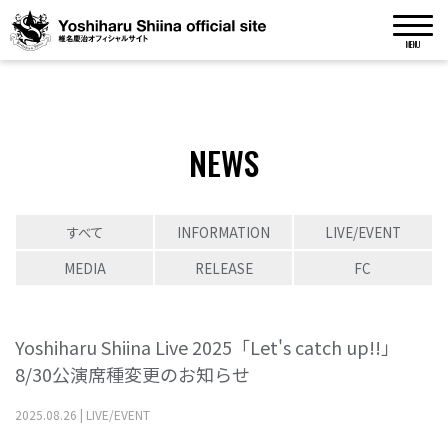
MENU
NEWS
すべて
INFORMATION
LIVE/EVENT
MEDIA
RELEASE
FC
Yoshiharu Shiina Live 2025「Let's catch up!!」
8/30公演席種変更のお知らせ
2025
.
08
.
26
|
LIVE/EVENT