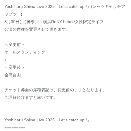
Yoshiharu Shiina Live 2025
「
Let's catch up!!
」
(
レッツキャッチア
ップツー
)
8
月
30
日
(
土
)
神奈川・横浜
ReNY beta※
女性限定ライブ
公演の席種を変更させて頂きます。
＜変更前＞
オールスタンディング
↓
＜変更後＞
全席自由
チケット券面の席種表記は、変更前のままとなります。
ご理解頂けますと幸いです。
=========
Yoshiharu Shiina Live 2025
「
Let's catch up!!
」
=========