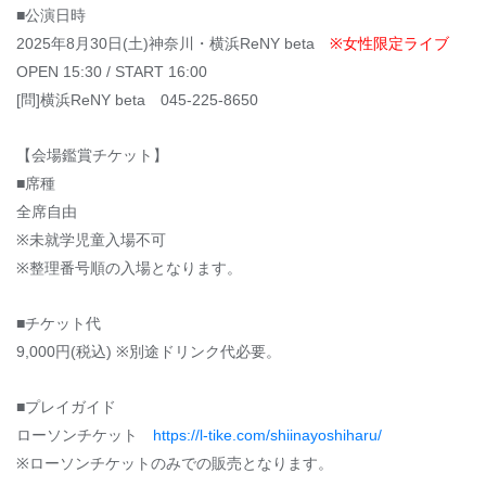
■
公演日時
2025
年
8
月
30
日
(
土
)
神奈川・横浜
ReNY beta
※
女性限定ライブ
OPEN 15:30 / START 16:00
[
問
]
横浜
ReNY beta
045-225-8650
【会場鑑賞チケット】
■
席種
全席自由
※
未就学児童入場不可
※
整理番号順の入場となります。
■
チケット代
9,000
円
(
税込
) ※
別途ドリンク代必要。
■
プレイガイド
ローソンチケット
https://l-tike.com/shiinayoshiharu/
※
ローソンチケットのみでの販売となります。