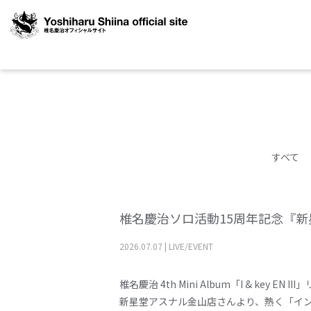
すべて
椎名慶治ソロ活動15周年記念『
2026
.
07
.
07
|
LIVE/EVENT
椎名慶治
4th Mini Album
「
I & key EN III
」
新星堂アスナル金山店さんより、熱く「イ