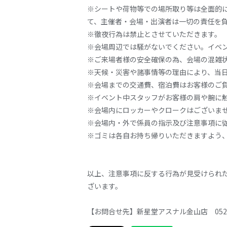
※シートや荷物等での場所取り等は全面的
て、主催者・会場・出演者は一切の責任を
※徹夜行為は禁止とさせていただきます。
※会場周辺では騒がないでください。イベ
※ご来場者様の安全確保の為、会場の混雑
※天候・災害や諸事情等の理由により、当
※会場までの交通費、宿泊費はお客様のご
※イベント中スタッフがお客様の肩や腕に
※会場内にロッカーやクロークはございま
※会場内・外で係員の指示及び注意事項に
※ゴミは各自お持ち帰りいただきますよう
以上、注意事項に反する行為が見受けられ
ざいます。
【お問合せ先】新星堂アスナル金山店
052