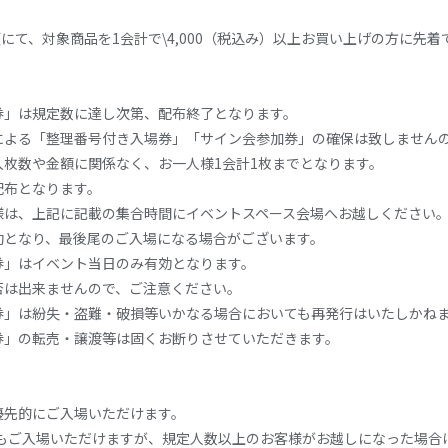
頭にて、対象商品を
1
会計で
\4,000
（税込み）以上お買い上げの方に先着
券」は規定数に達し次第、配布終了となります。
による「整理番号付き入場券」「サイン会参加券」の確保は致しません
入枚数や金額に関係なく、お一人様
1
会計
1
枚までとなります。
配布となります。
様は、上記に記載の集合時間にイベントスペース会場へお越しください
効となり、最後尾のご入場になる場合がございます。
券」はイベント当日のみ有効となります。
否は出来ませんので、ご注意ください。
券」は紛失・盗難・破損等いかなる場合においても再発行はいたしかね
券」の転売・譲渡等は固くお断りさせていただきます。
優先的にご入場いただけます。
もご入場いただけますが、規定人数以上のお客様がお越しになった場合