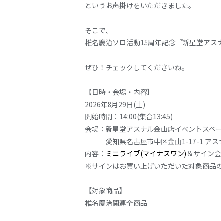
というお声掛けをいただきました。
そこで、
椎名慶治ソロ活動
15
周年記念『新星堂アス
ぜひ！チェックしてくださいね。
【日時・会場・内容】
2026
年
8
月
29
日
(
土
)
開始時間：
14:00(
集合
13:45)
会場：新星堂アスナル金山店イベントスペ
愛知県名古屋市中区金山
1-17-1
アス
内容：
ミニライブ
(
マイナスワン
)
＆サイン会
※サインはお買い上げいただいた対象商品
【対象商品】
椎名慶治関連全商品