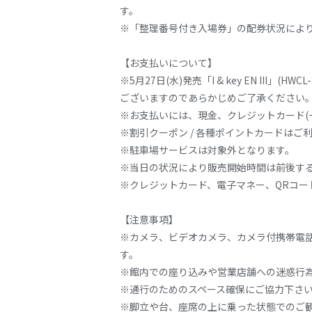
す。
※「整理番号付き入場券」の配券状況によ
【お支払いについて】
※
5
月
27
日
(
水
)
発売「
I & key EN III
」
(HWCL-
ございますのであらかじめご了承ください
※お支払いには、現金、クレジットカード
(
※割引クーポン
/
各種ポイントカードはご
※駐車場サービスは対象外となります。
※当日の状況により販売開始時間は前後す
※クレジットカード、電子マネー、
QR
コー
【注意事項】
※カメラ、ビデオカメラ、カメラ付携帯電
す。
※館内での座り込みや営業店舗への迷惑行
※通行のためのスペース確保にご協力下さ
※脚立や台、座席の上に乗った状態でのご