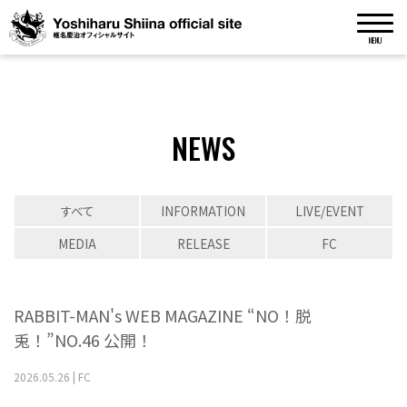
MENU
NEWS
すべて
INFORMATION
LIVE/EVENT
MEDIA
RELEASE
FC
RABBIT-MAN's WEB MAGAZINE “NO！脱
兎！”NO.46 公開！
2026
.
05
.
26
|
FC