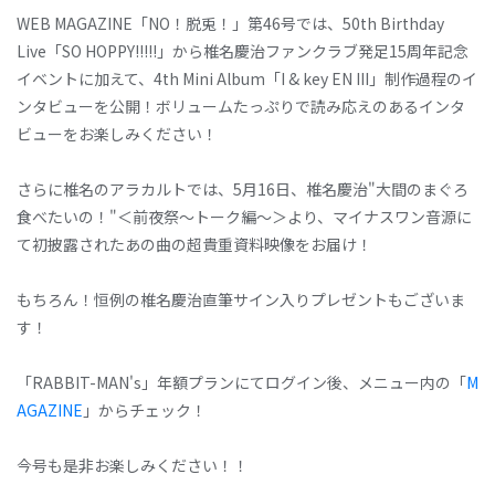
WEB MAGAZINE「NO！脱兎！」第46号では、50th Birthday
Live「SO HOPPY!!!!!」から椎名慶治ファンクラブ発足15周年記念
イベントに加えて、4th Mini Album「I & key EN III」制作過程のイ
ンタビューを公開！ボリュームたっぷりで読み応えのあるインタ
ビューをお楽しみください！
さらに椎名のアラカルトでは、5月16日、椎名慶治"大間のまぐろ
食べたいの！"＜前夜祭〜トーク編〜＞より、マイナスワン音源に
て初披露されたあの曲の超貴重資料映像をお届け！
もちろん！恒例の椎名慶治直筆サイン入りプレゼントもございま
す！
「RABBIT-MAN's」年額プランにてログイン後、メニュー内の「
M
AGAZINE
」からチェック！
今号も是非お楽しみください！！