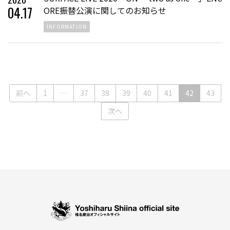
04
.
17
ORE振替公演に関してのお知らせ
INFORMATION
(current)
前へ
1
…
37
38
39
40
41
42
43
次へ