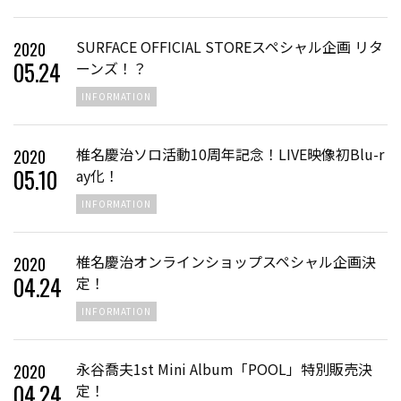
SURFACE OFFICIAL STOREスペシャル企画 リタ
2020
05
.
24
ーンズ！？
INFORMATION
椎名慶治ソロ活動10周年記念！LIVE映像初Blu-r
2020
05
.
10
ay化！
INFORMATION
椎名慶治オンラインショップスペシャル企画決
2020
04
.
24
定！
INFORMATION
永谷喬夫1st Mini Album「POOL」特別販売決
2020
04
.
24
定！