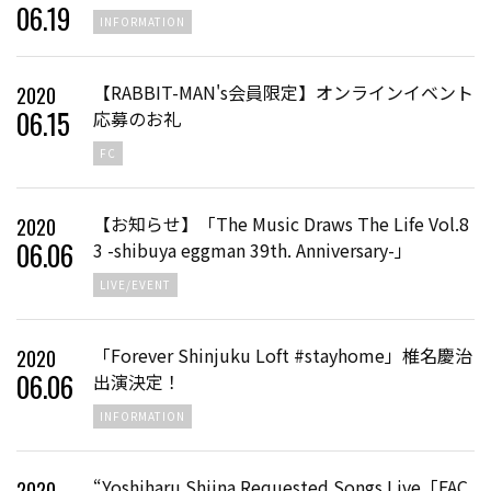
06
.
19
INFORMATION
【RABBIT-MAN's会員限定】オンラインイベント
2020
06
.
15
応募のお礼
FC
【お知らせ】「The Music Draws The Life Vol.8
2020
06
.
06
3 -shibuya eggman 39th. Anniversary-」
LIVE/EVENT
「Forever Shinjuku Loft #stayhome」椎名慶治
2020
06
.
06
出演決定！
INFORMATION
“Yoshiharu Shiina Requested Songs Live「FAC
2020