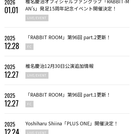
椎名慶治オフィシャルファンクラブ「RABBIT-M
2026
01
.
01
AN's」発足15周年記念イベント開催決定！
LIVE/EVENT
「RABBIT ROOM」第96回 part.2更新！
2025
12
.
28
FC
椎名慶治12月30日公演追加情報
2025
12
.
27
LIVE/EVENT
「RABBIT ROOM」第96回 part.1更新！
2025
12
.
27
FC
Yoshiharu Shiina「PLUS ONE」開催決定！
2025
12
.
24
LIVE/EVENT