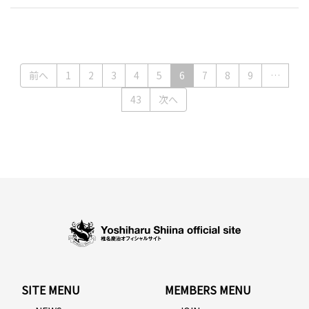
(current)
前へ
1
2
3
4
5
6
7
8
9
…
43
次へ
SITE MENU
MEMBERS MENU