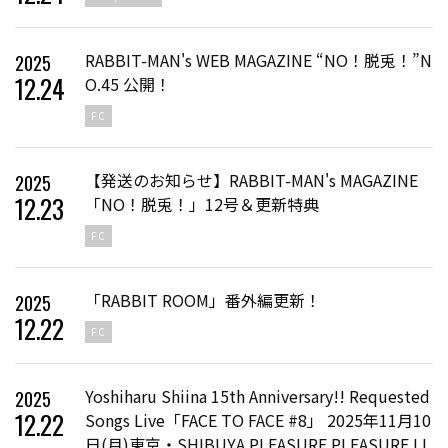
RABBIT-MAN's WEB MAGAZINE “NO！脱兎！”N
2025
12
.
24
O.45 公開！
FC
【発送のお知らせ】RABBIT-MAN's MAGAZINE
2025
12
.
23
「NO！脱兎！」12号＆更新特典
FC
「RABBIT ROOM」番外編更新！
2025
12
.
22
FC
Yoshiharu Shiina 15th Anniversary!! Requested
2025
12
.
22
Songs Live「FACE TO FACE #8」 2025年11月10
日(月)東京・SHIBUYA PLEASURE PLEASURE LI