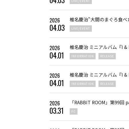
LIVE/EVENT
椎名慶治"大間のまぐろ食べ
2026
04
.
03
LIVE/EVENT
椎名慶治 ミニアルバム『I & 
2026
04
.
01
INFORMATION
RELEASE
椎名慶治 ミニアルバム『I & 
2026
04
.
01
INFORMATION
RELEASE
「RABBIT ROOM」第99回 p
2026
03
.
31
FC