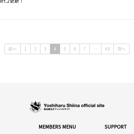
art.2更新！
(current)
前へ
1
2
3
4
5
6
7
…
43
次へ
MEMBERS MENU
SUPPORT