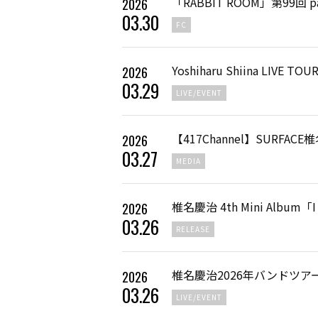
「RABBIT ROOM」第99回 p
2026
03
.
30
FC
Yoshiharu Shiina LIVE 
2026
03
.
29
LIVE/EVENT
【417Channel】‪SURFA
2026
03
.
27
MEDIA
椎名慶治 4th Mini Album「
2026
03
.
26
RELEASE
椎名慶治2026年バンドツ
2026
03
.
26
LIVE/EVENT