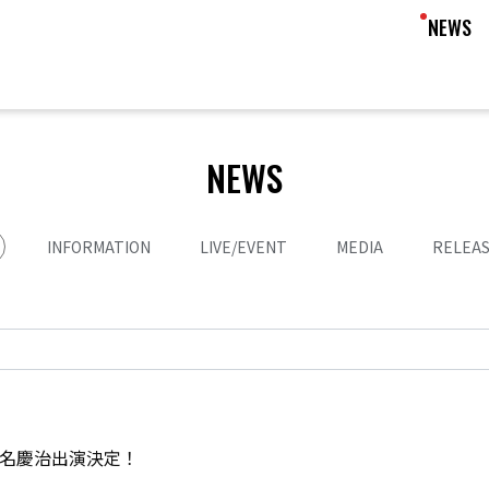
NEWS
NEWS
INFORMATION
LIVE/EVENT
MEDIA
RELEA
6」椎名慶治出演決定！