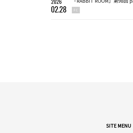
「RABBIT ROOM」第98回 p
2026
02
.
28
FC
SITE MENU