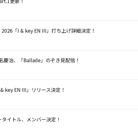
art.1更新！
TOUR 2026「I & key EN III」打ち上げ詳細決定！
CE椎名慶治‬、「Ballade」のぞき見配信！
I & key EN III」リリース決定！
アータイトル、メンバー決定！